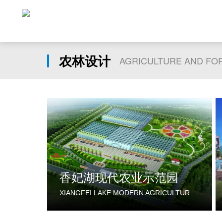
农林设计
AGRICULTURE AND FO
香妃湖现代农业示范园
XIANGFEI LAKE MODERN AGRICULTURE DEMONSTRATION PARK