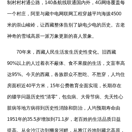
制村村村通公路，140条航线联通国内外，4G网络覆盖每
一个村庄，阿里与藏中电网联网工程穿越平均海拔4500
米的崇山峻岭，让西藏整体告别了缺电少电的历史。古老
神奇的雪域高原一派万象更新的喜人景象。
70年来，西藏人民生活发生历史性变化。旧西藏
90%以上的人过着衣不蔽体、食不果腹的生活，文盲率高
达95%。今天的西藏，各族群众不愁吃、不愁穿，人均住
房面积近40平方米，15年公费教育全面实现，长期存在
的辍学问题历史性“清零”，包虫病、大骨节病、先天性心
脏病等地方病得到历史性消除和防治，人均预期寿命由
1951年的35.5岁增加到71.1岁，老百姓的生活品质日益
提高。从金沙江边到狮泉河畔，从雅江谷地到藏北高原，