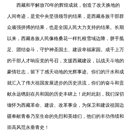
西藏和平解放
70年的辉煌成就，创造了改天换地的
人间奇迹，是党中央坚强领导的结果，是西藏各族干部群
众顽强拼搏的结果，也是全国人民大力支持的结果。长期
以来，西藏各族人民像格桑花一样扎根雪域边陲，胼手胝
足、团结奋斗，守护神圣国土、建设幸福家园。成千上万
的干部人才响应党的号召，支援西藏建设，以战天斗地的
豪情壮志，留下了感天动地的光辉事迹。你们的汗水和成
就汇入了伟大祖国发展进步的历史洪流，你们的奋斗和贡
献永远镌刻在共和国的历史丰碑上！此时此刻，我们深切
缅怀为西藏革命、建设、改革事业，为保卫和建设祖国边
疆奉献青春乃至生命的先烈和英雄们，他们的丰功伟绩和
崇高风范永垂青史！